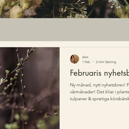
alex
1 feb.
2 min läsning
Februaris nyhets
Ny månad, nytt nyhetsbrev! F
vårmånader! Det kliar i plant
tulpaner & spretiga körsbärskv
februari så är det äntligen da
som jag har hemma. Det kanske
butiken på våren/sommaren 
mer ingående inlägg om vad 