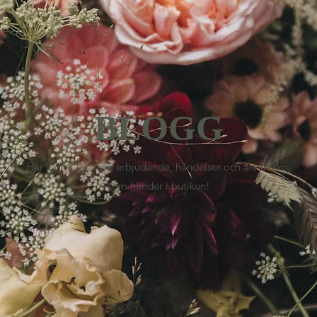
BLOGG
Här kan ni läsa om erbjudande, händelser och annat skoj
som händer i butiken!