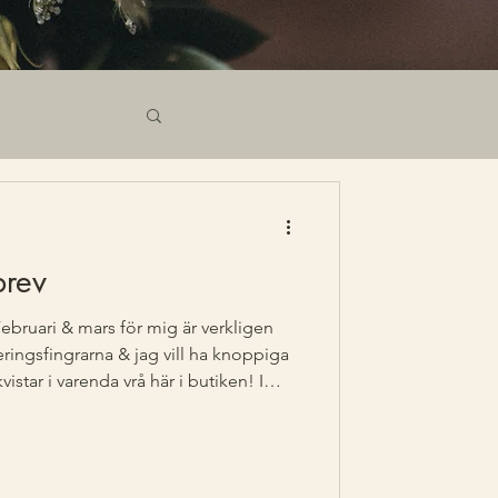
brev
ebruari & mars för mig är verkligen
eringsfingrarna & jag vill ha knoppiga
istar i varenda vrå här i butiken! I
gs för att börja så det mesta av alla frö
 ni inte vet, men jag odlar ju lite till
& sensommaren. Kommer ett litet
jag ska så & liknande, men jag kan ju