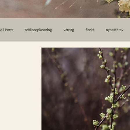
All Posts
bröllopsplanering
vardag
florist
nyhetsbrev