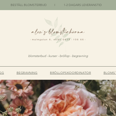
BESTÄLL BLOMSTERBUD I 1-2 DAGARS LEVERANSTID
blomsterbud - kurser - bröllop - begravning
GG
BEGRAVNING
BRÖLLOPSKOORDINATOR
BLOMS