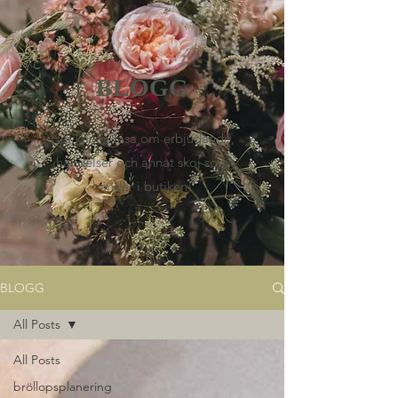
BLOGG
Här kan ni läsa om erbjudande,
händelser och annat skoj som
händer i butiken!
BLOGG
All Posts
All Posts
bröllopsplanering