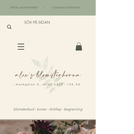
BESTÄLL BLOMSTERBUD I 1-2 DAGARS LEVERANSTID
blomsterbud - kurser - bröllop - begravning