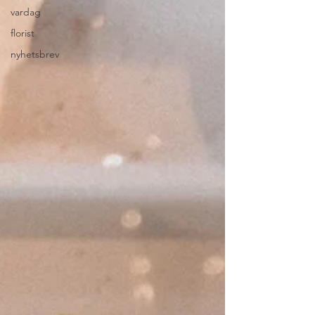
vardag
florist
nyhetsbrev