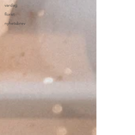
vardag
florist
nyhetsbrev