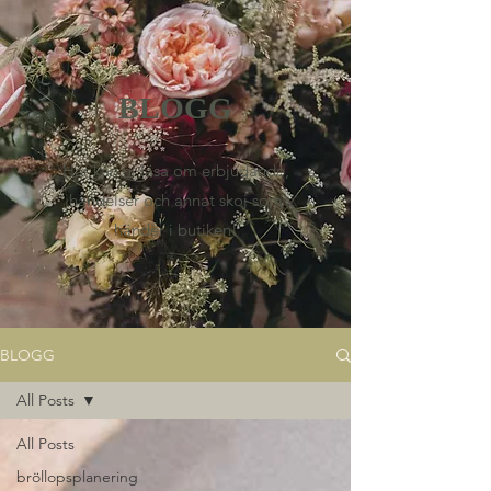
BLOGG
Här kan ni läsa om erbjudande,
händelser och annat skoj som
händer i butiken!
BLOGG
All Posts
All Posts
bröllopsplanering