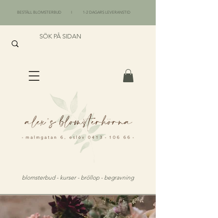
BESTÄLL BLOMSTERBUD I 1-2 DAGARS LEVERANSTID
blomsterbud - kurser - bröllop - begravning