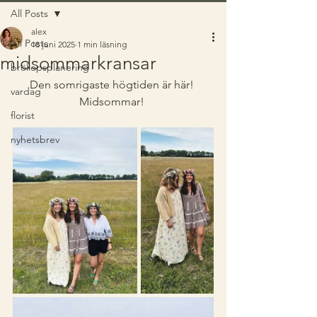
All Posts
alex
All Posts
18 juni 2025
1 min läsning
midsommarkransar
bröllopsplanering
Den somrigaste högtiden är här! 
vardag
Midsommar! 
florist
nyhetsbrev