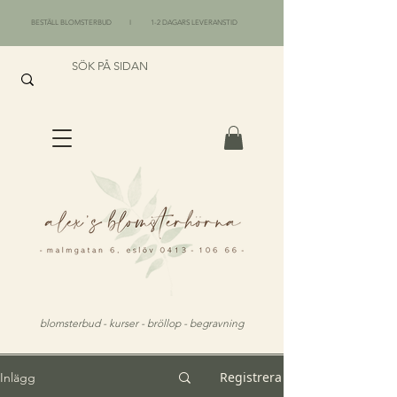
BESTÄLL BLOMSTERBUD I 1-2 DAGARS LEVERANSTID
blomsterbud - kurser - bröllop - begravning
Registrera
Inlägg