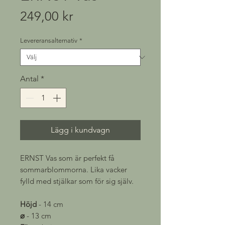
Pris
249,00 kr
Levereransalternativ
*
Antal
*
Lägg i kundvagn
ERNST Vas som är perfekt få
sommarblommorna. Lika vacker
fylld med stjälkar som för sig själv.
Höjd
- 14 cm
⌀
- 13 cm