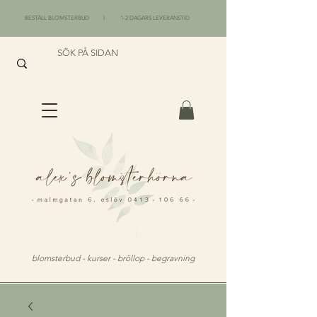
BESTÄLL BLOMSTERBUD I 1-2 DAGARS LEVERANSTID
blomsterbud - kurser - bröllop - begravning