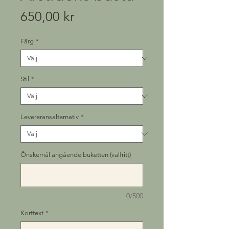
Pris
650,00 kr
Färg
*
Stil
*
Levereransalternativ
*
Önskemål angående buketten (valfritt)
0/500
Korttext
*