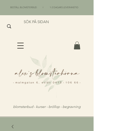
BESTÄLL BLOMSTERBUD I 1-2 DAGARS LEVERANSTID
blomsterbud - kurser - bröllop - begravning