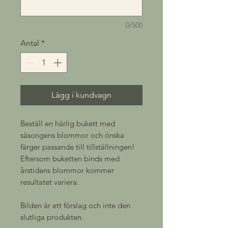
0/500
Antal
*
Lägg i kundvagn
Beställ en härlig bukett med
säsongens blommor och önska
färger passande till tillställningen!
Eftersom buketten binds med
årstidens blommor kommer
resultatet variera.
Bilden är ett förslag och inte den
slutliga produkten.